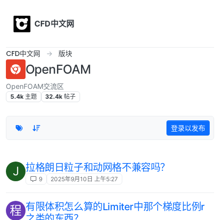
Skip to content
CFD中文网
CFD中文网
版块
OpenFOAM
OpenFOAM交流区
5.4k
主题
32.4k
帖子
登录以发布
拉格朗日粒子和动网格不兼容吗？
J
9
2025年9月10日 上午5:27
有限体积怎么算的Limiter中那个梯度比例r
程
之类的东西？