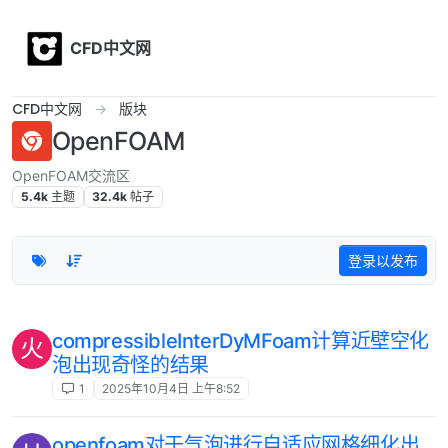
Skip to content
CFD中文网
CFD中文网
版块
OpenFOAM
OpenFOAM交流区
5.4k
主题
32.4k
帖子
登录以发布
compressibleInterDyMFoam计算近壁空化
火
泡出现奇怪的结果
1
2025年10月4日 上午8:52
openfoam对于气泡进行自适应网格细化出