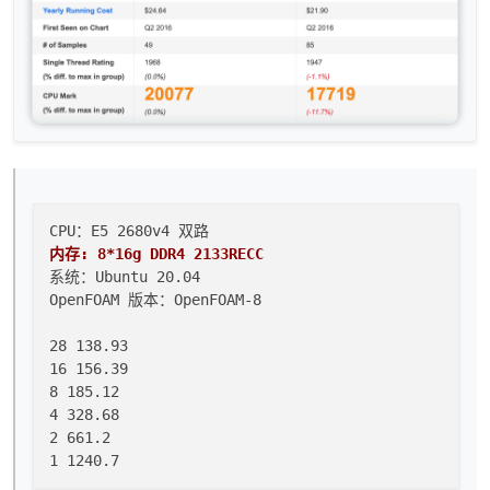
内存: 8*16g DDR4 2133RECC
系统：Ubuntu 20.04

OpenFOAM 版本：OpenFOAM-8

28 138.93

16 156.39

8 185.12

4 328.68

2 661.2
