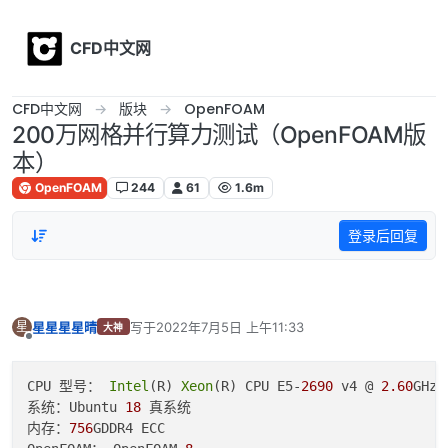
Skip to content
CFD中文网
CFD中文网
版块
OpenFOAM
200万网格并行算力测试（OpenFOAM版
本）
OpenFOAM
244
61
1.6m
登录后回复
星星星星晴
写于
2022年7月5日 上午11:33
星
大神
最后由 编辑
离线
CPU 型号： 
Intel
(R) 
Xeon
(R) CPU E5-
2690
 v4 @ 
2.60
GHzx2
系统：Ubuntu 
18
 真系统 

内存：
756
GDDR4 ECC
