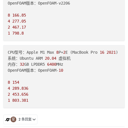
OpenFOAM版本：OpenFOAM-v2206

8
166.85
4
277.05
2
467.17
1
798.8
CPU型号：Apple M1 Max 
8
P+
2
E (MacBook Pro 
16
2021
)

系统：Ubuntu ARM 
20.04
 虚拟机

内存：
32
GB LPDDR5 
6400
MHz

OpenFOAM版本：OpenFOAM-
10
8
154
4
289.836
2
453.656
1
803.381
星
2 条回复