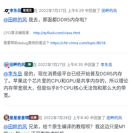
李东岳
在
2022年7月27日 上午6:29
中回复了
田畔的风
管理员
最后由 编辑
离线
@田畔的风
我去，那面都DDR5内存啦？
CFD算法编程课：
http://dyfluid.com/class.html
需要帮助debug算例的看这个
https://cfd-china.com/topic/8018
田畔的风
在
2022年7月27日 上午6:35
中回复了
李东岳
神
最后由 编辑
离线
@李东岳
是的，现在消费级平台已经开始普及DDR5内存
了。苹果这个芯片里的CPU和GPU是共享内存的，所以理论
内存带宽很大，但是似乎8个CPU核心无法饱和那么大的带
宽。
星星星星晴
在
2022年7月28日 上午9:40
中回复了
田畔的风
星
大神
最后由 编辑
离线
@田畔的风
兄弟，给个原生编译的教程呗？我这边只是M1