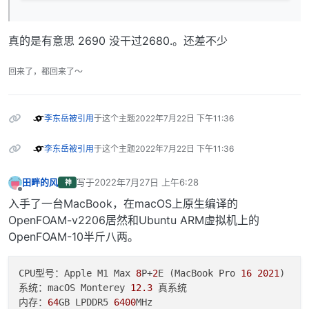
真的是有意思 2690 没干过2680.。还差不少
回来了，都回来了～
李东岳
被引用
于这个主题
2022年7月22日 下午11:36
李东岳
被引用
于这个主题
2022年7月22日 下午11:36
田畔的风
写于
2022年7月27日 上午6:28
神
最后由 编辑
离线
入手了一台MacBook，在macOS上原生编译的
OpenFOAM-v2206居然和Ubuntu ARM虚拟机上的
OpenFOAM-10半斤八两。
CPU型号：Apple M1 Max 
8
P+
2
E (MacBook Pro 
16
2021
)

系统：macOS Monterey 
12.3
 真系统

内存：
64
GB LPDDR5 
6400
MHz
