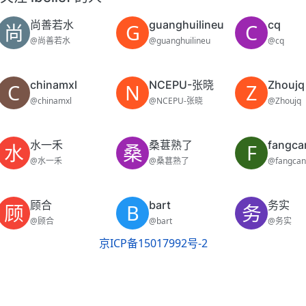
尚善若水
guanghuilineu
cq
尚
G
C
@尚善若水
@guanghuilineu
@cq
chinamxl
NCEPU-张晓
Zhoujq
C
N
Z
@chinamxl
@NCEPU-张晓
@Zhoujq
水一禾
桑葚熟了
fangca
水
桑
F
@水一禾
@桑葚熟了
@fangcan
顾合
bart
务实
顾
B
务
@顾合
@bart
@务实
京ICP备15017992号-2