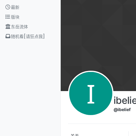
Skip to content
最新
版块
东岳流体
随机看[请狂点我]
I
ibeli
@ibelief