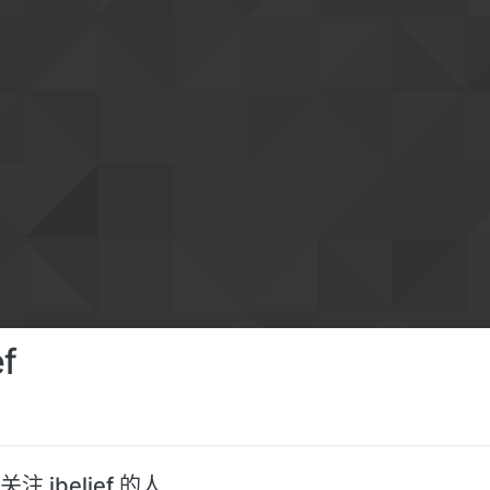
ef
关注 ibelief 的人