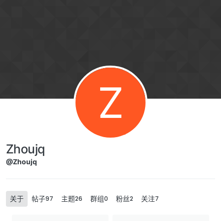
Skip to content
Z
Zhoujq
@Zhoujq
关于
帖子
主题
群组
粉丝
关注
97
26
0
2
7