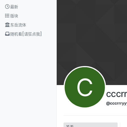
Skip to content
最新
版块
东岳流体
随机看[请狂点我]
C
cccr
@cccrrryy