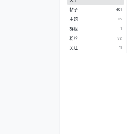
关于
帖子
401
主题
16
群组
1
粉丝
32
关注
11