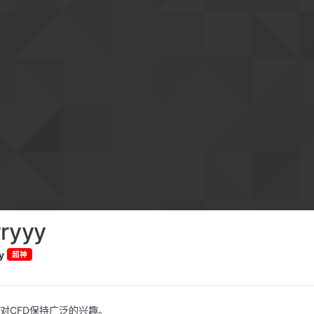
rryyy
y
超神
对CFD保持广泛的兴趣。