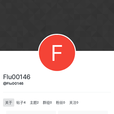
Skip to content
F
Flu00146
@Flu00146
关于
帖子
主题
群组
粉丝
关注
4
2
0
0
0