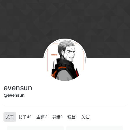
Skip to content
evensun
@evensun
关于
帖子
主题
群组
粉丝
关注
49
13
0
1
1