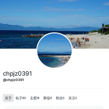
Skip to content
chpjz0391
@chpjz0391
关于
帖子
主题
群组
粉丝
关注
80
18
0
3
2