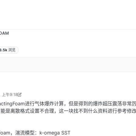
OAM
3.5k
浏览
 上午9:18
编辑
2025年9月11日 下午5:23
ReactingFoam进行气体爆炸计算，但是得到的爆炸超压震荡非常
可能是离散格式设置不合理，这一块找不到什么资料进行参考修
gFoam，湍流模型：k-omega SST