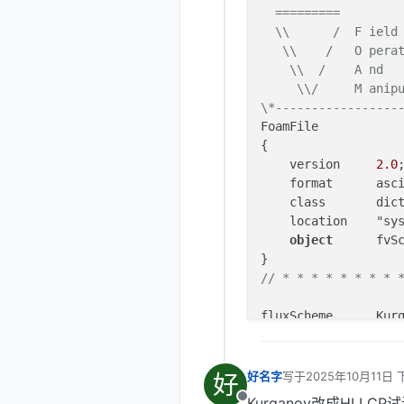
  =========         
  \\      /  F ield 
   \\    /   O perat
    \\  /    A nd   
     \\/     M anipu
\*-----------------
FoamFile

{

    version     
2.0
;
    format      asci
    class       dict
    location    "sys
object
      fvSc
// * * * * * * * * 
fluxScheme      Kurg
ddtSchemes

{

好
好名字
写于
2025年10月11日 
最后由 编辑
    default        
Kurganov改成HLLCP