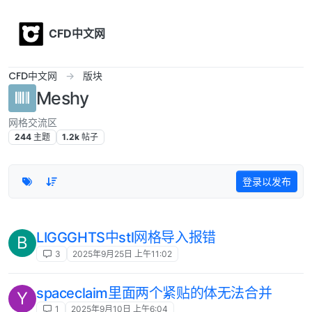
Skip to content
CFD中文网
CFD中文网
版块
Meshy
网格交流区
244
主题
1.2k
帖子
登录以发布
LIGGGHTS中stl网格导入报错
B
3
2025年9月25日 上午11:02
spaceclaim里面两个紧贴的体无法合并
Y
1
2025年9月10日 上午6:04