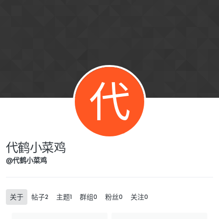
Skip to content
代
代鹤小菜鸡
@代鹤小菜鸡
关于
帖子
主题
群组
粉丝
关注
2
1
0
0
0